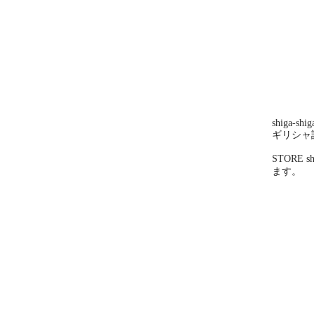
shiga-shig
ギリシャ
STOR
ます。